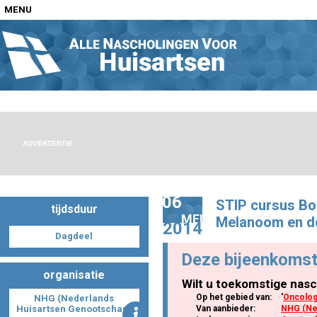
MENU
Home
Nascholingen op locatie (agenda)
ADVERTENTIE
06
STIP cursus Bor
tijdsduur
Nascholingen online (elearning)
MEI
Melanoom en de
2014
Dagdeel
Deze bijeenkomst
organisatie
Wilt u toekomstige nasc
Nascholingen op aanvraag (in-company)
Op het gebied van:
'
Oncolog
NHG (Nederlands
Huisartsen Genootschap)
Van aanbieder:
NHG (Ne