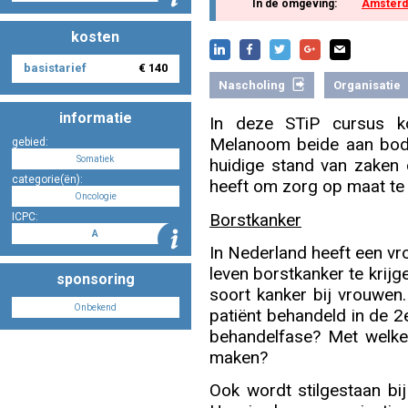
In de omgeving:
Amster
kosten
Nascholing aanmelden
basistarief
€ 140
Nascholing
Organisatie
informatie
In deze STiP cursus k
Melanoom beide aan bod
gebied:
Zoek op kaart
Somatiek
huidige stand van zaken e
categorie(ën):
heeft om zorg op maat te l
Oncologie
Borstkanker
ICPC:
A
In Nederland heeft een v
Registreren
leven borstkanker te kri
sponsoring
soort kanker bij vrouwen
Onbekend
patiënt behandeld in de 2e
behandelfase? Met welke 
Inloggen
maken?
Ook wordt stilgestaan bi