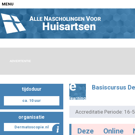
MENU
Home
Nascholingen op locatie (agenda)
ADVERTENTIE
e
Basiscursus D
tijdsduur
Nascholingen online (elearning)
learning
ca. 10 uur
Accreditatie Periode: 16
organisatie
Nascholingen op aanvraag (in-company)
Dermatoscopie.nl
Deze Online 