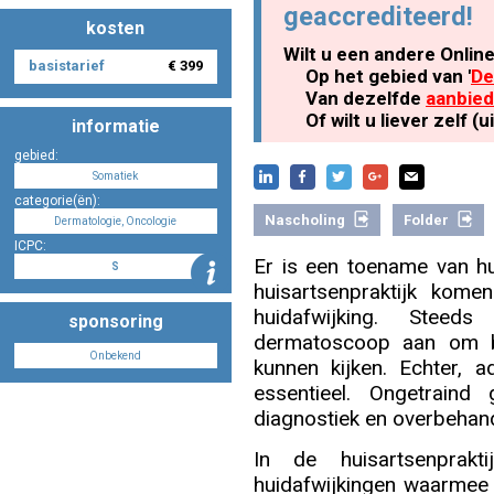
geaccrediteerd!
kosten
Wilt u een andere Onlin
basistarief
€ 399
Nascholing aanmelden
Op het gebied van '
De
Van dezelfde
aanbied
Of wilt u liever zelf 
informatie
gebied:
Somatiek
Zoek op kaart
categorie(ën):
Nascholing
Folder
Dermatologie, Oncologie
ICPC:
Er is een toename van hu
S
huisartsenpraktijk kom
Registreren
huidafwijking. Stee
sponsoring
dermatoscoop aan om be
Onbekend
kunnen kijken. Echter, a
essentieel. Ongetraind
diagnostiek en overbehand
Inloggen
In de huisartsenprakti
huidafwijkingen waarmee d