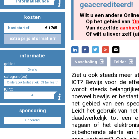
Informatiekunde
geaccrediteerd!
Wilt u een andere Onlin
kosten
Nascholing aanmelden
Op het gebied van '
On
Van dezelfde
aanbied
basistarief
€ 1765
Of wilt u liever zelf 
extra prijsinformatie
Zoek op kaart
informatie
Nascholing
Folder
gebied:
Overig
Ziet u ook steeds meer s
categorie(ën):
ICT? Bewijs voor de effe
Onderzoek & statistiek, ICT & eHealth
Registreren
wordt steeds belangrijke
ICPC:
hoeveel bewijs er bestaat 
A
het gebied van een speci
Leidt het gebruik van het
sponsoring
daadwerkelijk tot een ef
Inloggen
Onbekend
nagaan of het elektroni
bijbehorende alerts en r