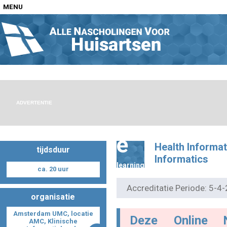
MENU
Home
Nascholingen op locatie (agenda)
ADVERTENTIE
e
Health Informat
tijdsduur
Nascholingen online (elearning)
Informatics
learning
ca. 20 uur
Accreditatie Periode: 5-
organisatie
Nascholingen op aanvraag (in-company)
Amsterdam UMC, locatie
Deze Online 
AMC, Klinische