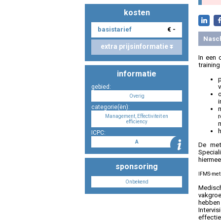
kosten
basistarief
€ -
Nasc
extra prijsinformatie
In een 
training
informatie
p
gebied:
Overig
i
categorie(ën):
Management, Effectiviteit en
efficiency
m
h
ICPC:
A
De met
Special
hiermee
sponsoring
IFMS-met
Onbekend
Medisch
vakgroe
hebben 
Intervi
effecti