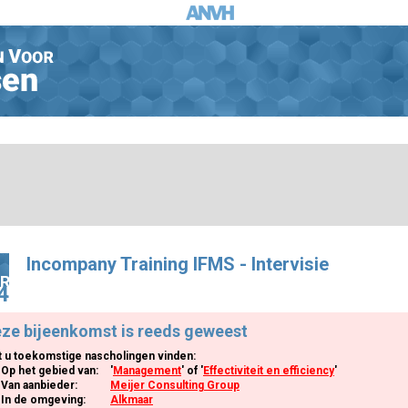
Incompany Training IFMS - Intervisie
R
4
ze bijeenkomst is reeds geweest
t u toekomstige nascholingen vinden:
Op het gebied van:
'
Management
' of '
Effectiviteit en efficiency
'
Van aanbieder:
Meijer Consulting Group
In de omgeving:
Alkmaar