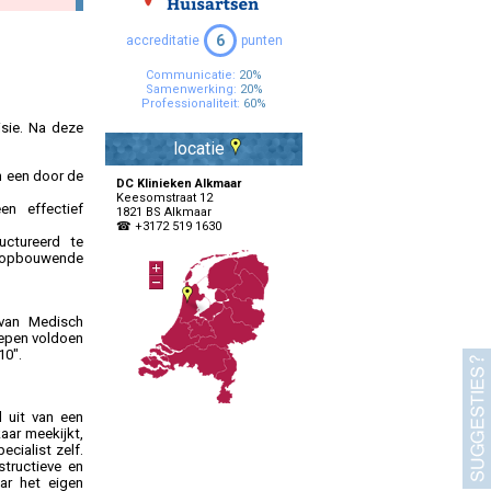
Specialisten Ouderengeneeskunde
6
accreditatie
punten
Communicatie:
20%
Samenwerking:
20%
Professionaliteit:
60%
isie. Na deze
locatie
n een door de
DC Klinieken Alkmaar
Keesomstraat 12
en effectief
1821 BS Alkmaar
☎ +3172 519 1630
uctureerd te
n opbouwende
van Medisch
oepen voldoen
10".
l uit van een
aar meekijkt,
cialist zelf.
structieve en
ar het eigen