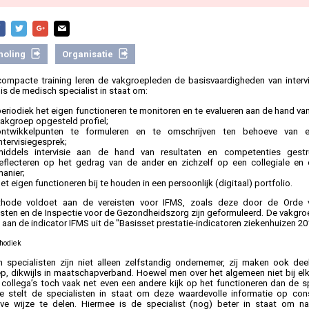
holing
Organisatie
compacte training leren de vakgroepleden de basisvaardigheden van interv
 is de medisch specialist in staat om:
eriodiek het eigen functioneren te monitoren en te evalueren aan de hand va
vakgroep opgesteld profiel;
ontwikkelpunten te formuleren en te omschrijven ten behoeve van e
ntervisiegesprek;
middels intervisie aan de hand van resultaten en competenties gestr
reflecteren op het gedrag van de ander en zichzelf op een collegiale e
anier;
et eigen functioneren bij te houden in een persoonlijk (digitaal) portfolio.
hode voldoet aan de vereisten voor IFMS, zoals deze door de Orde 
isten en de Inspectie voor de Gezondheidszorg zijn geformuleerd. De vakgr
 aan de indicator IFMS uit de "Basisset prestatie-indicatoren ziekenhuizen 20
hodiek
 specialisten zijn niet alleen zelfstandig ondernemer, zij maken ook dee
p, dikwijls in maatschapverband. Hoewel men over het algemeen niet bij elk
collega’s toch vaak net even een andere kijk op het functioneren dan de spe
sie stelt de specialisten in staat om deze waardevolle informatie op con
eve wijze te delen. Hiermee is de specialist (nog) beter in staat om na