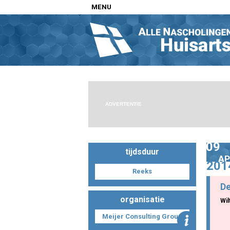
MENU
Home
Nascholingen op locatie (agenda)
Nascholingen online (elearning)
Nascholingen op aanvraag (in-company)
ADVERTENTIE
Nascholing aanmelden
Zoek op kaart
09
Registreren
tijdsduur
AP
201
Inloggen
Reeks
De
Info
organisatie
Wil
Meijer Consulting Group