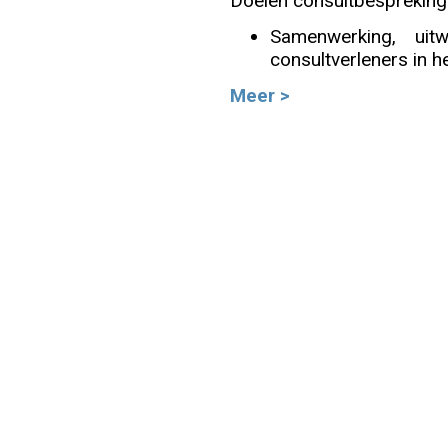
Doelen consultbespreking
Samenwerking, uit
Info
consultverleners in h
Meer >