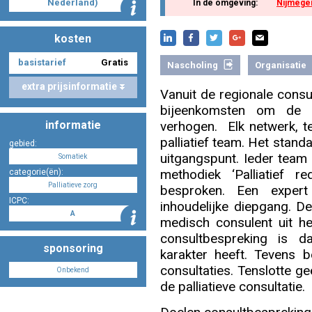
Nederland)
In de omgeving:
Nijmege
kosten
Nascholing aanmelden
basistarief
Gratis
Nascholing
Organisatie
extra prijsinformatie
Vanuit de regionale consu
bijeenkomsten om de d
Zoek op kaart
informatie
verhogen. Elk netwerk, t
palliatief team. Het stand
gebied:
uitgangspunt. Ieder team 
Somatiek
methodiek ‘Palliatief 
categorie(ën):
Palliatieve zorg
besproken. Een expert
Registreren
ICPC:
inhoudelijke diepgang. D
A
medisch consulent uit h
consultbespreking is da
sponsoring
karakter heeft. Tevens b
Inloggen
consultaties. Tenslotte ge
Onbekend
de palliatieve consultatie.