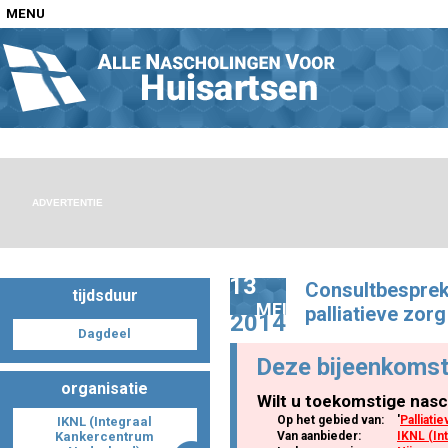
MENU
Home
Nascholingen op locatie (agenda)
ADVERTENTIE
13
Consultbesprek
tijdsduur
Nascholingen online (elearning)
MEI
palliatieve zorg
2014
Dagdeel
Deze bijeenkomst
organisatie
Wilt u toekomstige nasc
Nascholingen op aanvraag (in-company)
Op het gebied van:
'
Palliati
IKNL (Integraal
Kankercentrum
Van aanbieder:
IKNL (In