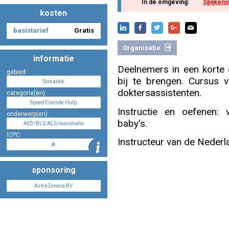
In de omgeving:
Spijkeni
kosten
basistarief
Gratis
Nascholing aanmelden
Organisatie
informatie
Deelnemers in een korte 
gebied:
bij te brengen. Cursus v
Somatiek
Zoek op kaart
doktersassistenten.
categorie(ën):
Spoed Eisende Hulp
Instructie en oefenen: 
onderwerp(en):
baby's.
AED/BLS/ALS/reanimatie
ICPC:
Instructeur van de Neder
Registreren
A
sponsoring
AstraZeneca BV
Inloggen