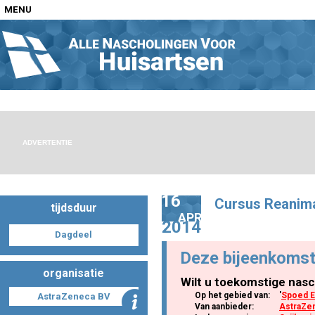
MENU
Home
Nascholingen op locatie (agenda)
ADVERTENTIE
16
Cursus Reanim
tijdsduur
Nascholingen online (elearning)
APR
2014
Dagdeel
Deze bijeenkomst
organisatie
Wilt u toekomstige nasc
Nascholingen op aanvraag (in-company)
Op het gebied van:
'
Spoed E
AstraZeneca BV
Van aanbieder:
AstraZe