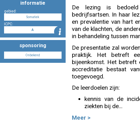
informatie
De lezing is bedoeld
Info
gebied:
bedrijfsartsen. In haar le
Somatiek
en prevalentie van hart e
ICPC:
van de klachten, de ander
A
in behandeling tussen man
sponsoring
De presentatie zal worden
praktijk. Het betreft 
Onbekend
bijeenkomst. Het betreft
accreditatie bestaat va
toegevoegd.
De leerdoelen zijn:
kennis van de incid
ziekten bij de...
Meer >