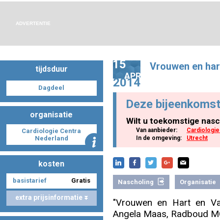
ADVERTENTIE
Nascholing aanmelden
15
Vrouwen en har
tijdsduur
APR
2014
Zoek op kaart
Dagdeel
Deze bijeenkomst
organisatie
Wilt u toekomstige nasc
Van aanbieder:
Cardiologie
Cardiologie Centra
Registreren
Nederland
In de omgeving:
Utrecht
kosten
basistarief
Gratis
Nascholing
Organisatie
Inloggen
extra prijsinformatie
"Vrouwen en Hart en Vaa
Angela Maas, Radboud M