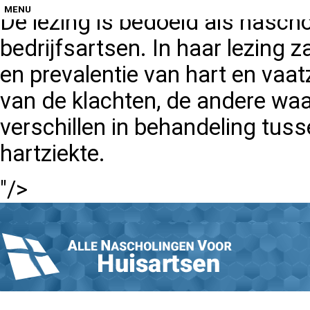
MENU
De lezing is bedoeld als nasch
bedrijfsartsen. In haar lezing 
Home
en prevalentie van hart en vaat
van de klachten, de andere wa
verschillen in behandeling tus
Nascholingen op locatie (agenda)
hartziekte.
"/>
Nascholingen online (elearning)
Nascholingen op aanvraag (in-company)