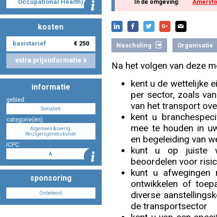
Occupational Health)
In de omgeving:
Amersfo
kosten
Nascholing aanmelden
basistarief
€ 250
Nascholing
Organisatie
extra prijsinformatie
Na het volgen van deze m
Zoek op kaart
kent u de wettelijke 
informatie
per sector, zoals van
gebied:
van het transport ov
Somatiek
kent u branchespeci
categorie(ën):
mee te houden in uw 
Algemeen & overig,
Registreren
Reizigersgeneeskunde
en begeleiding van 
ICPC:
kunt u op juiste 
A
beoordelen voor risi
kunt u afwegingen 
sponsoring
ontwikkelen of toep
Inloggen
diverse aanstellings
Onbekend
de transportsector