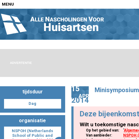
MENU
Home
Nascholingen op locatie (agenda)
ADVERTENTIE
15
Minisymposium
tijdsduur
Nascholingen online (elearning)
APR
2014
Dag
Deze bijeenkomst
organisatie
Wilt u toekomstige nasc
Nascholingen op aanvraag (in-company)
Op het gebied van:
'
Algemee
NSPOH (Netherlands
School of Public and
Van aanbieder:
NSPOH (N