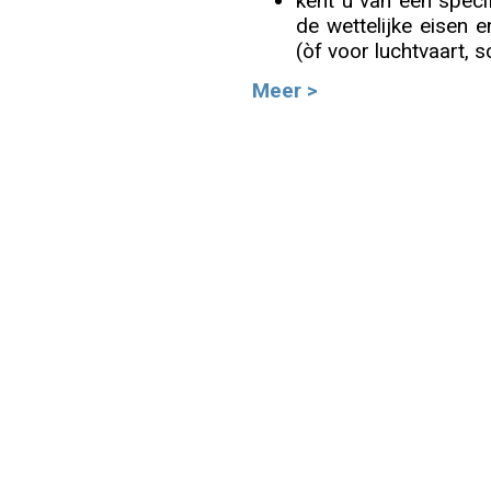
kent u van een speci
de wettelijke eisen e
Info
(òf voor luchtvaart, s
Meer >