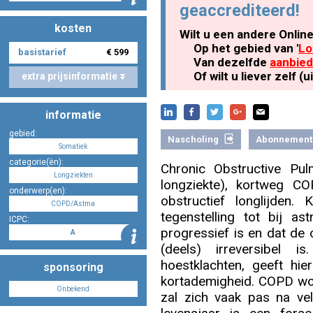
geaccrediteerd!
kosten
Wilt u een andere Onlin
Nascholing aanmelden
Op het gebied van '
Lo
basistarief
€ 599
Van dezelfde
aanbied
Of wilt u liever zelf 
extra prijsinformatie
informatie
Zoek op kaart
gebied:
Nascholing
Abonnement
Somatiek
categorie(ën):
Chronic Obstructive Pul
Longziekten
longziekte), kortweg C
onderwerp(en):
Registreren
obstructief longlijden
COPD/Astma
tegenstelling tot bij a
ICPC:
progressief is en dat de 
A
(deels) irreversibel 
hoestklachten, geeft hi
Inloggen
sponsoring
kortademigheid. COPD wor
Onbekend
zal zich vaak pas na vel