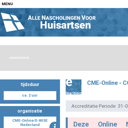
MENU
Home
Nascholingen op locatie (agenda)
ADVERTENTIE
e
CME-Online - 
tijdsduur
Nascholingen online (elearning)
learning
ca. 2 uur
Accreditatie Periode: 31
organisatie
Nascholingen op aanvraag (in-company)
CME-Online/E-WISE
Deze Online 
Nederland