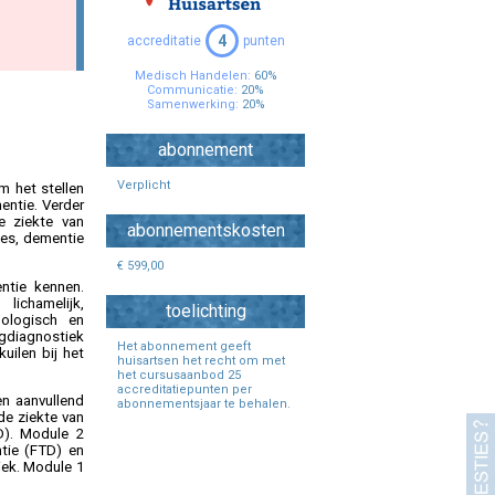
Specialisten Ouderengeneeskunde
4
accreditatie
punten
Medisch Handelen:
60%
Communicatie:
20%
Samenwerking:
20%
abonnement
Verplicht
m het stellen
entie. Verder
e ziekte van
abonnementskosten
ies, dementie
€ 599,00
ntie kennen.
ichamelijk,
toelichting
hologisch en
gdiagnostiek
Het abonnement geeft
uilen bij het
huisartsen het recht om met
het cursusaanbod 25
accreditatiepunten per
n aanvullend
abonnementsjaar te behalen.
de ziekte van
D). Module 2
tie (FTD) en
iek. Module 1