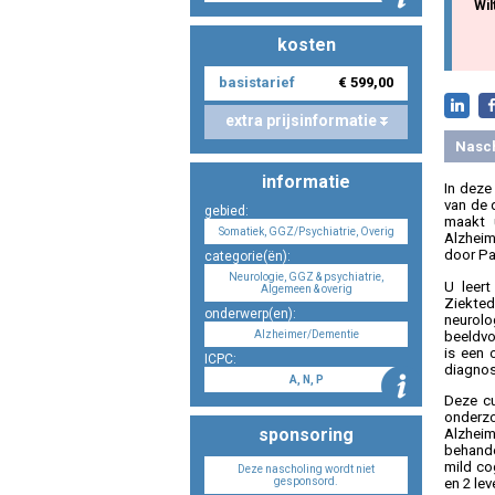
Wil
kosten
basistarief
€ 599,00
extra prijsinformatie
Nasc
informatie
In deze
van de 
gebied:
maakt 
Somatiek, GGZ/Psychiatrie, Overig
Alzheim
door Pa
categorie(ën):
Neurologie, GGZ & psychiatrie,
U leert
Algemeen & overig
Ziekte
onderwerp(en):
neurol
beeldvo
Alzheimer/Dementie
is een 
ICPC:
diagnos
A, N, P
Deze cu
onderzo
sponsoring
Alzhei
behande
mild co
Deze nascholing wordt niet
en 2 le
gesponsord.