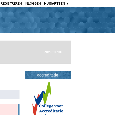
REGISTREREN
INLOGGEN
HUISARTSEN ▼
HUISARTSENPRAKTIJK
Huisartsen
Aspirant Huisartsen
Praktijkondersteuners Somatiek
Praktijkondersteuners GGZ
ADVERTENTIE
Doktersassistenten
APOTHEEK
accreditatie
Openbaar Apothekers
Ziekenhuis Apothekers
Apothekers Assistenten
OVERIGE SPECIALISMEN
Artsen Verstandelijk Gehandicapten