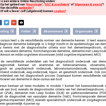
t u een andere Online Nascholing vinden:
Op het gebied van '
Neurologie
', '
GGZ & psychiatrie
' of '
Algemeen & overig
'?
Van dezelfde
aanbieder?
Of wilt u liever zelf (uitgebreid) kunnen
zoeken?
holing
Folder
Abonnement
Organisatie
 cursus leert u de verschillende vormen van dementie kennen. U leert waaro
diagnose dementie belangrijk is. U krijgt inzicht in de epidemiologie van dem
u kennis met de diagnostische criteria voor het dementiesyndroom, d
er, vasculaire dementie, frontotemporale dementie, dementie met Lewy bod
rkinson en milde cognitieve stoornissen (mild cognitive impairment, MCI).
 de verschillende onderdelen van het diagnostisch onderzoek van deme
diagnostiek bestaat uit anamnese en heteroanamnese, observatie, l
ogisch en psychiatrisch onderzoek, laboratoriumonderzoek, neuropsyc
rmend onderzoek, eeg-onderzoek, liquor- en genetisch onderzoek. Ook zor
onderdeel van het diagnostisch proces. Daarnaast komen verschillende valk
ticeren van dementie in deze cursus aan bod.
rsus bestaat uit twee modules. In module 1 komen het basisonderzoek e
ek aan bod, evenals de diagnostische criteria van het dementiesyndroom, 
mer (ZvA), dementie met Lewy bodies (DLB) en parkinsondementie (PD
lt de diagnostiek van vasculaire dementie (VaD), frontotemporale demen
gnitive impairment (MCI), evenals specialistisch onderzoek en zorgdiagnost
veren gezamenlijk 4 punten op.