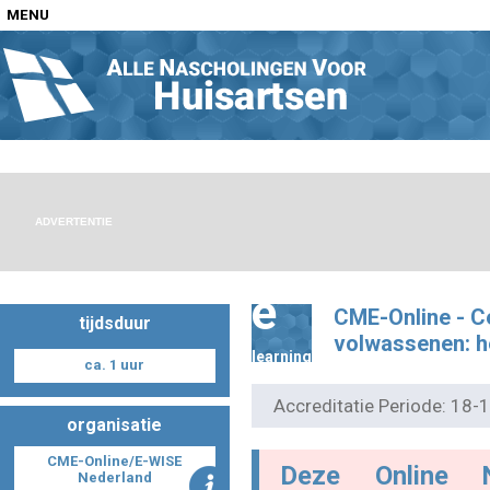
MENU
Home
Nascholingen op locatie (agenda)
ADVERTENTIE
e
CME-Online - Cer
tijdsduur
Nascholingen online (elearning)
volwassenen: h
learning
ca. 1 uur
Accreditatie Periode: 18
organisatie
Nascholingen op aanvraag (in-company)
CME-Online/E-WISE
Deze Online 
Nederland