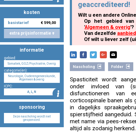
geaccrediteerd!
kosten
Wilt u een andere Onlin
Nascholing aanmelden
Op het gebied van 
basistarief
€ 599,00
'
Algemeen & overig
'?
Van dezelfde
aanbied
extra prijsinformatie
Of wilt u liever zelf 
informatie
Zoek op kaart
gebied:
Somatiek, GGZ/Psychiatrie, Overig
Nascholing
Folder
categorie(ën):
Neurologie, Ouderengeneeskunde,
Spasticiteit wordt aan
Algemeen & overig
Registreren
onder invloed van (s
ICPC:
disfunctioneren van 
A, L, N
corticospinale banen als 
in dagelijks spraakgebru
sponsoring
spierstijfheid aangeduid. 
Inloggen
Deze nascholing wordt niet
met name via pees-reksens
gesponsord.
altijd als zodanig herkend.