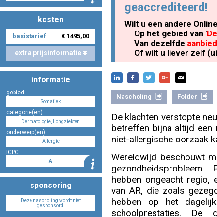
geaccrediteerd!
kosten
Wilt u een andere Onlin
Nascholing aanmelden
Op het gebied van '
De
basistarief
€ 1495,00
Van dezelfde
aanbied
Of wilt u liever zelf 
extra prijsinformatie
informatie
Zoek op kaart
gebied:
Nascholing
Folder
Somatiek
categorie(ën):
De klachten verstopte neus
Dermatologie, Longziekten
betreffen bijna altijd een 
onderwerp(en):
Registreren
niet-allergische oorzaak 
Allergie
ICPC:
Wereldwijd beschouwt men
A
gezondheidsprobleem. P
hebben ongeacht regio, et
Inloggen
sponsoring
van AR, die zoals gezegd
hebben op het dagelijk
Deze nascholing wordt niet
gesponsord.
schoolprestaties. De