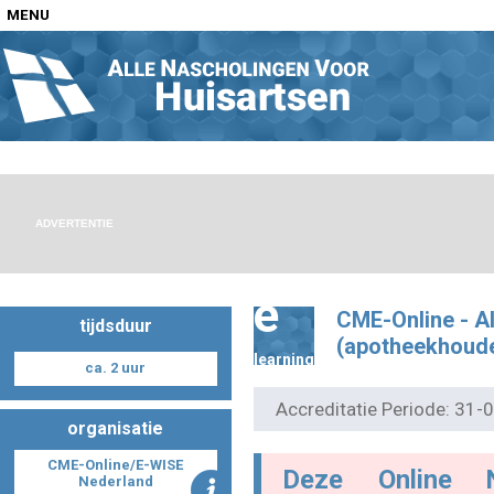
MENU
Home
Nascholingen op locatie (agenda)
ADVERTENTIE
e
CME-Online - All
tijdsduur
Nascholingen online (elearning)
(apotheekhoud
learning
ca. 2 uur
Accreditatie Periode: 31
organisatie
Nascholingen op aanvraag (in-company)
CME-Online/E-WISE
Deze Online 
Nederland