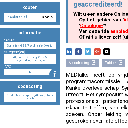
geaccrediteerd!
kosten
Wilt u een andere Onlin
basistarief
Gratis
Nascholing aanmelden
Op het gebied van '
A
'
Oncologie
'?
Van dezelfde
aanbied
informatie
Of wilt u liever zelf 
gebied:
Somatiek, GGZ/Psychiatrie, Overig
Zoek op kaart
categorie(ën):
Algemeen & overig, GGZ &
psychiatrie, Oncologie
Nascholing
Folder
ICPC:
A
MEDtalks heeft op vrij
Registreren
programmacommissie 
sponsoring
Kankeroverleverschap S
Utrecht. Het symposium w
Bristol-Myers Squibb, Abbvie, Pfizer,
Takeda
professionals, patiënte
elkaar te treffen, van e
Inloggen
zoeken. Onder leiding 
gesproken over late effec