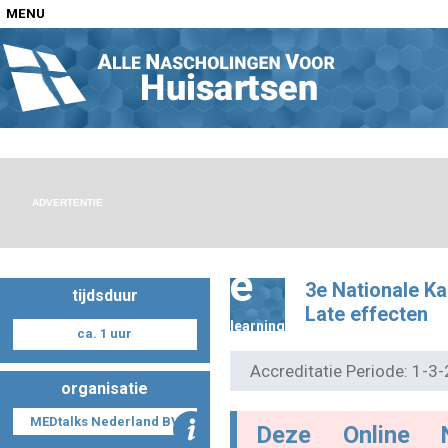
MENU
Home
Nascholingen op locatie (agenda)
ADVERTENTIE
e
3e Nationale K
tijdsduur
Nascholingen online (elearning)
Late effecten
learning
ca. 1 uur
Accreditatie Periode: 1-
organisatie
Nascholingen op aanvraag (in-company)
MEDtalks Nederland BV
Deze Online 