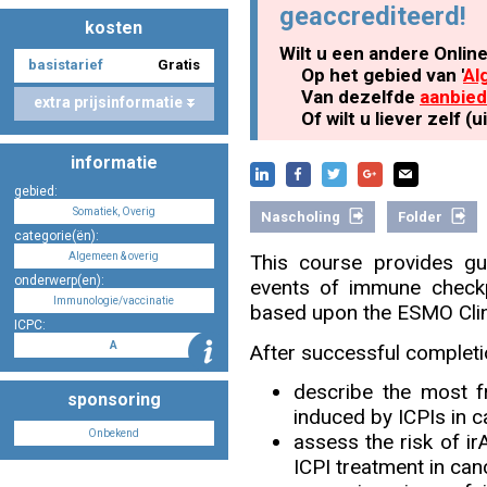
geaccrediteerd!
kosten
Wilt u een andere Onlin
basistarief
Gratis
Nascholing aanmelden
Op het gebied van '
Al
Van dezelfde
aanbied
extra prijsinformatie
Of wilt u liever zelf 
informatie
Zoek op kaart
gebied:
Somatiek, Overig
Nascholing
Folder
categorie(ën):
Algemeen & overig
This course provides g
onderwerp(en):
events of immune checkpo
Registreren
Immunologie/vaccinatie
based upon the ESMO Clini
ICPC:
A
After successful completion
describe the most f
sponsoring
Inloggen
induced by ICPIs in c
Onbekend
assess the risk of irA
ICPI treatment in can