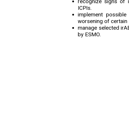
recognize signs of i
ICPIs.
Info
implement possible
worsening of certain 
manage selected irAE
by ESMO.