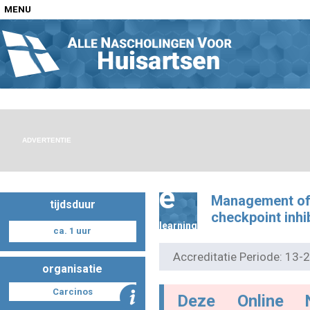
MENU
Home
Nascholingen op locatie (agenda)
ADVERTENTIE
e
Management of
tijdsduur
Nascholingen online (elearning)
checkpoint inhi
learning
ca. 1 uur
Accreditatie Periode: 13
organisatie
Nascholingen op aanvraag (in-company)
Carcinos
Deze Online 