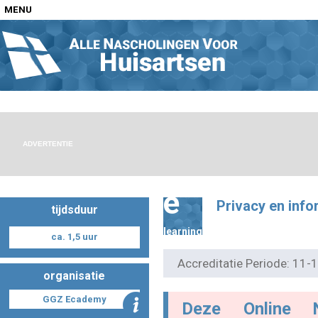
MENU
Home
Nascholingen op locatie (agenda)
ADVERTENTIE
e
Privacy en info
tijdsduur
Nascholingen online (elearning)
learning
ca. 1,5 uur
Accreditatie Periode: 11
organisatie
Nascholingen op aanvraag (in-company)
GGZ Ecademy
Deze Online 