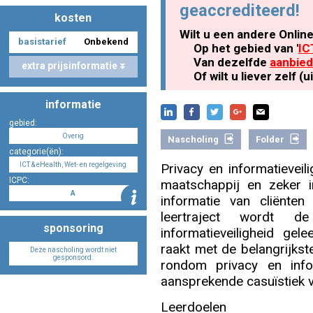
geaccrediteerd!
kosten
Wilt u een andere Onlin
basistarief
Onbekend
Nascholing aanmelden
Op het gebied van '
IC
Van dezelfde
aanbied
extra prijsinformatie
Of wilt u liever zelf 
informatie
Zoek op kaart
gebied:
Overig
Nascholing
Folder
categorie(ën):
ICT & eHealth, Wet- en regelgeving
Privacy en informatieveil
ICPC:
maatschappij en zeker in
Registreren
A
informatie van cliënte
leertraject wordt d
sponsoring
informatieveiligheid g
raakt met de belangrijkst
Deze nascholing wordt niet
gesponsord.
rondom privacy en info
Inloggen
aansprekende casuïstiek 
Leerdoelen