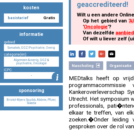
geaccrediteerd!
kosten
Wilt u een andere Onlin
basistarief
Gratis
Nascholing aanmelden
Op het gebied van '
A
'
Oncologie
'?
Van dezelfde
aanbied
informatie
Of wilt u liever zelf 
gebied:
Somatiek, GGZ/Psychiatrie, Overig
Zoek op kaart
categorie(ën):
Algemeen & overig, GGZ &
psychiatrie, Oncologie
Nascholing
Organisatie
ICPC:
-
MEDtalks heeft op vrij
Registreren
programmacommissie 
sponsoring
Kankeroverleverschap S
Utrecht. Het symposium w
Bristol-Myers Squibb, Abbvie, Pfizer,
Takeda
professionals, pati�nte
elkaar te treffen, van e
Inloggen
zoeken.�Onder leiding 
gesproken over de rol van