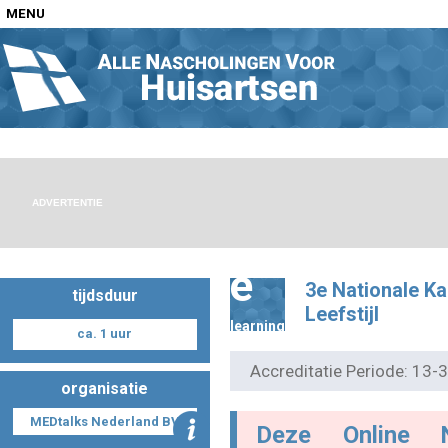
MENU
Home
Nascholingen op locatie (agenda)
ADVERTENTIE
e
3e Nationale K
tijdsduur
Nascholingen online (elearning)
Leefstijl
learning
ca. 1 uur
Accreditatie Periode: 13
organisatie
Nascholingen op aanvraag (in-company)
MEDtalks Nederland BV
Deze Online 