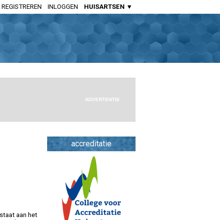
REGISTREREN
INLOGGEN
HUISARTSEN ▼
HUISARTSENPRAKTIJK
Huisartsen
Aspirant Huisartsen
Praktijkondersteuners Somatiek
Praktijkondersteuners GGZ
ADVERTENTIE
Doktersassistenten
APOTHEEK
Openbaar Apothekers
accreditatie
Ziekenhuis Apothekers
Apothekers Assistenten
OVERIGE SPECIALISMEN
Artsen Verstandelijk Gehandicapten
staat aan het