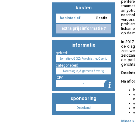
perifer
traumat
kosten
amyotro
nascho
basistarief
Gratis
veroorz
problem
extra prijsinformatie
lichame
op de m
In 2017 
informatie
de diag
zenuwec
gebied:
zeldzam
Somatiek, GGZ/Psychiatrie, Overig
de pati
gericht
categorie(ën):
Neurologie, Algemeen & overig
Doelst
ICPC:
Na aflo
-
sponsoring
w
Onbekend
Meer >