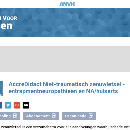
AccreDidact Niet-traumatisch zenuwletsel -
entrapmentneuropathieën en NA/huisarts
ng
holing
Abonnement
Organisatie
r zenuwletsel is een verzamelterm voor alle aandoeningen waarbij schade ont