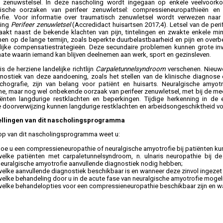
e zenuwstelsel. In deze nascholing wordt ingegaan op enkele veelvoorko
ische oorzaken van perifeer zenuwletsel: compressieneuropathieën en 
fie. Voor informatie over traumatisch zenuwletsel wordt verwezen naar
ling
Perifeer zenuwletsel
(Accredidact huisartsen 2017;4). Letsel van de per
aakt naast de bekende klachten van pijn, tintelingen en zwakte enkele m
en op de lange termijn, zoals beperkte duurbelastbaarheid en pijn en overb
lijke compensatiestrategieën. Deze secundaire problemen kunnen grote in
ate waarin iemand kan blijven deelnemen aan werk, sport en gezinsleven.
is de herziene landelijke richtlijn
Carpaletunnelsyndroom
verschenen. Nieuwe
nostiek van deze aandoening, zoals het stellen van de klinische diagnose 
hografie, zijn van belang voor patiënt en huisarts. Neuralgische amyotr
e, maar nog wel onbekende oorzaak van perifeer zenuwletsel, met bij de me
ënten langdurige restklachten en beperkingen. Tijdige herkenning in de e
e doorverwijzing kunnen langdurige restklachten en arbeidsongeschiktheid 
ellingen van dit nascholingsprogramma
op van dit nascholingsprogramma weet u:
hoe u een compressieneuropathie of neuralgische amyotrofie bij patiënten ku
welke patiënten met carpaletunnelsyndroom, n. ulnaris neuropathie bij d
neuralgische amyotrofie aanvullende diagnostiek nodig hebben;
welke aanvullende diagnostiek beschikbaar is en wanneer deze zinvol ingezet
elke behandeling door u in de acute fase van neuralgische amyotrofie mogelij
welke behandelopties voor een compressieneuropathie beschikbaar zijn en wa