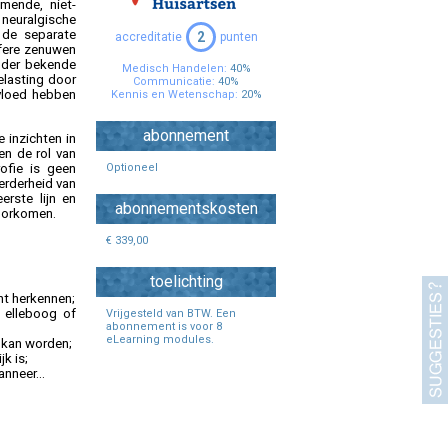
mende, niet-
Specialisten Ouderengeneeskunde
neuralgische
 de separate
2
accreditatie
punten
ifere zenuwen
inder bekende
Medisch Handelen:
40%
elasting door
Communicatie:
40%
vloed hebben
Kennis en Wetenschap:
20%
abonnement
 inzichten in
en de rol van
ofie is geen
Optioneel
erderheid van
erste lijn en
abonnementskosten
voorkomen.
€ 339,00
toelichting
nt herkennen;
e elleboog of
Vrijgesteld van BTW. Een
abonnement is voor 8
eLearning modules.
 kan worden;
k is;
nneer...