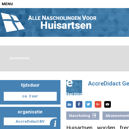
MENU
Home
Nascholingen op locatie (agenda)
ADVERTENTIE
e
AccreDidact Ge
tijdsduur
Nascholingen online (elearning)
learning
ca. 2 uur
organisatie
Nascholing
Abonnement
Nascholingen op aanvraag (in-company)
AccreDidact BV
Huisartsen worden fre