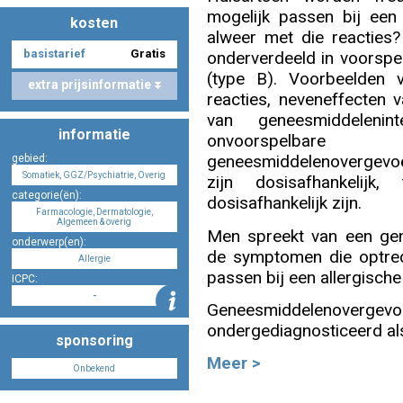
mogelijk passen bij een
kosten
alweer met die reacties
basistarief
Gratis
Nascholing aanmelden
onderverdeeld in voorspe
(type B). Voorbeelden v
extra prijsinformatie
reacties, neveneffecten 
van geneesmiddeleni
informatie
onvoorspel
Zoek op kaart
geneesmiddelenovergevoe
gebied:
Somatiek, GGZ/Psychiatrie, Overig
zijn dosisafhankelijk,
categorie(ën):
dosisafhankelijk zijn.
Farmacologie, Dermatologie,
Algemeen & overig
Men spreekt van een gen
onderwerp(en):
Registreren
de symptomen die optred
Allergie
passen bij een allergische 
ICPC:
-
Geneesmiddelenoverg
ondergediagnosticeerd als
sponsoring
Inloggen
Meer >
Onbekend