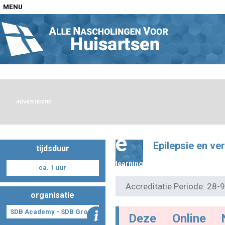
MENU
Home
Nascholingen op locatie (agenda)
ADVERTENTIE
e
Epilepsie en ve
tijdsduur
Nascholingen online (elearning)
learning
ca. 1 uur
Accreditatie Periode: 28
organisatie
Nascholingen op aanvraag (in-company)
SDB Academy - SDB Groep
Deze Online 