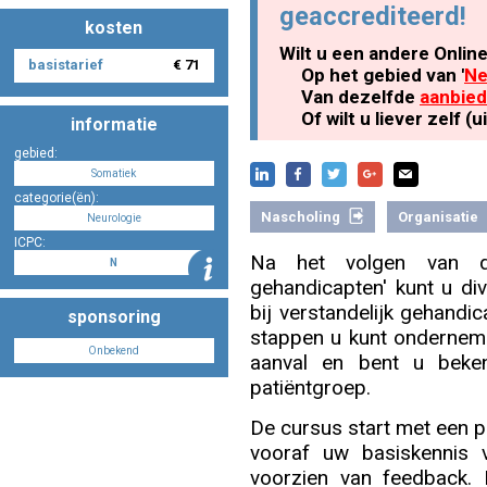
geaccrediteerd!
kosten
Wilt u een andere Onlin
basistarief
€ 71
Nascholing aanmelden
Op het gebied van '
Ne
Van dezelfde
aanbied
Of wilt u liever zelf 
informatie
gebied:
Somatiek
Zoek op kaart
categorie(ën):
Nascholing
Organisatie
Neurologie
ICPC:
Na het volgen van de 
N
gehandicapten' kunt u di
Registreren
bij verstandelijk gehand
sponsoring
stappen u kunt onderneme
Onbekend
aanval en bent u beken
patiëntgroep.
Inloggen
De cursus start met een pr
vooraf uw basiskennis 
voorzien van feedback. D