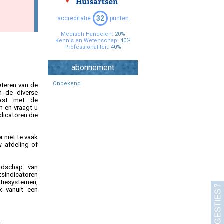
Specialisten Ouderengeneeskunde
32
accreditatie
punten
Medisch Handelen:
20%
Kennis en Wetenschap:
40%
Professionaliteit:
40%
abonnement
Onbekend
beteren van de
n de diverse
last met de
n en vraagt u
ndicatoren die
r niet te vaak
 afdeling of
ndschap van
itsindicatoren
atiesystemen,
k vanuit een