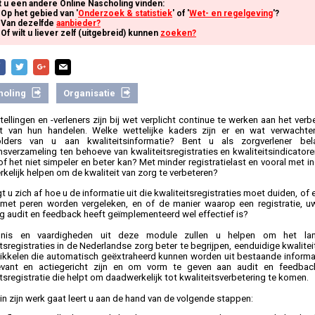
t u een andere Online Nascholing vinden:
Op het gebied van '
Onderzoek & statistiek
' of '
Wet- en regelgeving
'?
Van dezelfde
aanbieder?
Of wilt u liever zelf (uitgebreid) kunnen
zoeken?
holing
Organisatie
tellingen en -verleners zijn bij wet verplicht continue te werken aan het ver
it van hun handelen. Welke wettelijke kaders zijn er en wat verwachte
olders van u aan kwaliteitsinformatie? Bent u als zorgverlener be
sverzameling ten behoeve van kwaliteitsregistraties en kwaliteitsindicatore
 of het niet simpeler en beter kan? Met minder registratielast en vooral met i
kelijk helpen om de kwaliteit van zorg te verbeteren?
t u zich af hoe u de informatie uit die kwaliteitsregistraties moet duiden, of e
met peren worden vergeleken, en of de manier waarop een registratie, uw
ing audit en feedback heeft geïmplementeerd wel effectief is?
nis en vaardigheden uit deze module zullen u helpen om het la
itsregistraties in de Nederlandse zorg beter te begrijpen, eenduidige kwalite
ikkelen die automatisch geëxtraheerd kunnen worden uit bestaande inform
levant en actiegericht zijn en om vorm te geven aan audit en feedbac
itsregistratie die helpt om daadwerkelijk tot kwaliteitsverbetering te komen.
 in zijn werk gaat leert u aan de hand van de volgende stappen: