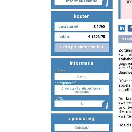
Informatiekunde
Wil
kosten
basistarief
€ 1765
leden
€ 1323,75
Nasc
extra prijsinformatie
Zorgins
kwalite
stakeh
informatie
gegeven
zich af
gebied:
daadwer
Overig
Of vraag
categorie(ën):
appels 
Onderzoek & statistiek, Wet- en
instell
regelgeving
De ken
ICPC:
kwalite
A
te ontw
die re
kwalite
sponsoring
Hoe dit
Onbekend