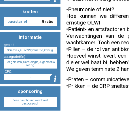
•Pneumonie of niet?
kosten
Hoe kunnen we different
Nascholing aanmelden
ernstige OLWI
basistarief
Gratis
•Patiënt- en artsfactoren b
Verwachtingen van de p
informatie
wachtkamer. Toch een rec
gebied:
•Pillen – de rol van antibi
Zoek op kaart
Somatiek, GGZ/Psychiatrie, Overig
Hoeveel winst levert een 
categorie(ën):
die er wel baat bij hebben
Longziekten, Cardiologie, Algemeen &
overig
We geven tenminste 2 han
ICPC:
-
•Praten – communicatieve
Registreren
•Prikken – de CRP sneltest
sponsoring
Deze nascholing wordt niet
gesponsord.
Inloggen