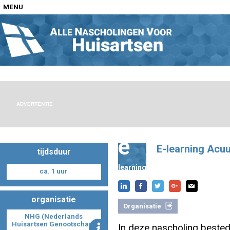
MENU
Home
Nascholingen op locatie (agenda)
ADVERTENTIE
e
E-learning Acu
tijdsduur
Nascholingen online (elearning)
learning
ca. 1 uur
organisatie
Organisatie
Nascholingen op aanvraag (in-company)
NHG (Nederlands
Huisartsen Genootschap)
In deze nascholing beste