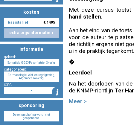
Met deze cursus toetst 
kosten
hand stellen
.
Nascholing aanmelden
basistarief
€ 1495
Aan het eind van de toets
extra prijsinformatie
voor de auteur te plaatse
de richtlijn ergens niet go
informatie
u in de praktijk tegenkomt
Zoek op kaart
gebied:
�
Somatiek, GGZ/Psychiatrie, Overig
categorie(ën):
Leerdoel
Farmacologie, Wet- en regelgeving,
Algemeen & overig
Registreren
Na het doorlopen van de r
ICPC:
de KNMP-richtlijn
Ter Han
-
Meer >
sponsoring
Inloggen
Deze nascholing wordt niet
gesponsord.