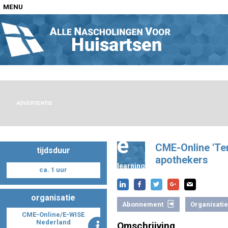
MENU
Home
Nascholingen op locatie (agenda)
ADVERTENTIE
e
CME-Online 'Ter 
tijdsduur
Nascholingen online (elearning)
apothekers
learning
ca. 1 uur
organisatie
Abonnement
Organisatie
Nascholingen op aanvraag (in-company)
CME-Online/E-WISE
Nederland
Omschrijving