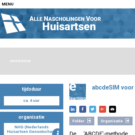
MENU
Home
Nascholingen op locatie (agenda)
ADVERTENTIE
e
abcdeSIM voor 
tijdsduur
Nascholingen online (elearning)
learning
ca. 6 uur
organisatie
Folder
Organisatie
Nascholingen op aanvraag (in-company)
NHG (Nederlands
Huisartsen Genootschap)
De ‘ABCDE’-methode i