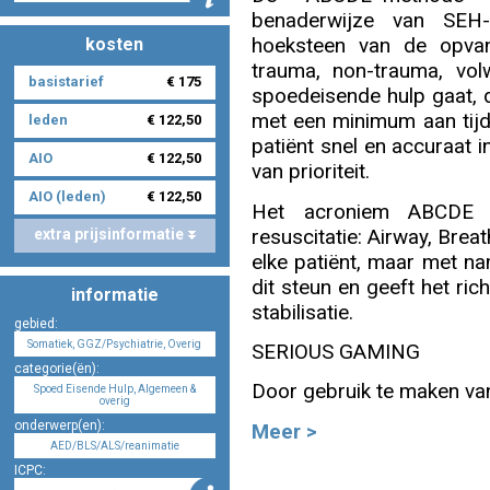
benaderwijze van SEH
hoeksteen van de opvan
kosten
Nascholing aanmelden
trauma, non-trauma, vol
basistarief
€ 175
spoedeisende hulp gaat, d
met een minimum aan tijd
leden
€ 122,50
patiënt snel en accuraat i
AIO
€ 122,50
van prioriteit.
Zoek op kaart
AIO (leden)
€ 122,50
Het acroniem ABCDE g
resuscitatie: Airway, Breat
extra prijsinformatie
elke patiënt, maar met na
dit steun en geeft het rich
informatie
Registreren
stabilisatie.
gebied:
Somatiek, GGZ/Psychiatrie, Overig
SERIOUS GAMING
categorie(ën):
Door gebruik te maken van
Spoed Eisende Hulp, Algemeen &
overig
Inloggen
onderwerp(en):
Meer >
AED/BLS/ALS/reanimatie
ICPC: