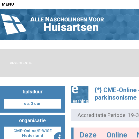
MENU
Home
Nascholingen op locatie (agenda)
ADVERTENTIE
e
{*} CME-Online 
tijdsduur
Nascholingen online (elearning)
parkinsonisme
learning
ca. 3 uur
Accreditatie Periode: 19
organisatie
Nascholingen op aanvraag (in-company)
CME-Online/E-WISE
Deze Online 
Nederland