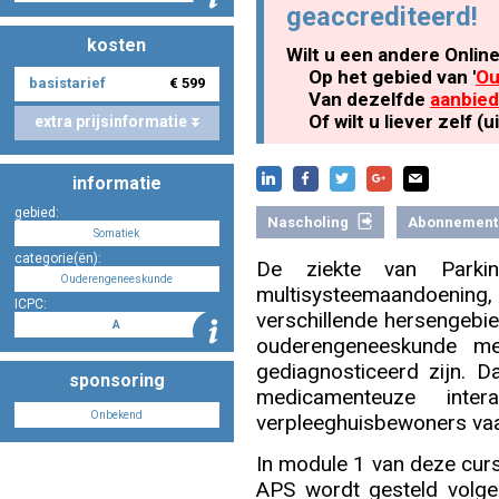
geaccrediteerd!
kosten
Wilt u een andere Onlin
Nascholing aanmelden
Op het gebied van '
Ou
basistarief
€ 599
Van dezelfde
aanbied
Of wilt u liever zelf 
extra prijsinformatie
informatie
Zoek op kaart
gebied:
Nascholing
Abonnement
Somatiek
categorie(ën):
De ziekte van Parki
Ouderengeneeskunde
multisysteemaandoening
ICPC:
Registreren
verschillende hersengebie
A
ouderengeneeskunde me
gediagnosticeerd zijn. D
sponsoring
medicamenteuze intera
Onbekend
verpleeghuisbewoners vaa
Inloggen
In module 1 van deze cur
APS wordt gesteld volgens